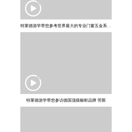
特莱德游学带您参考世界最大的专业门窗五金系统制作商：德国诺托集团
特莱德游学带您参访德国顶级橱柜品牌 劳斯