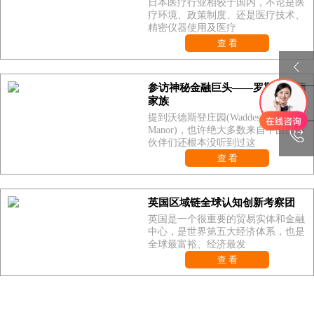
日本医疗行业相较于国内，不论是医
疗环境、政策制度、还是医疗技术、
精密仪器使用及医疗
查 看
参访神秘金融巨头——罗斯柴尔德
家族
提到沃德斯登庄园(Waddesdon
Manor)，也许绝大多数来自中国的小
伙伴们还根本没听到过这
查 看
英国区域链全球认知创新考察团
英国是一个很重要的贸易实体和金融
中心，是世界第五大经济体系，也是
全球最富裕、经济最发
查 看