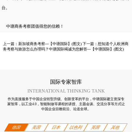
台。
中瑭商务考察
团值得您的信赖！
上一篇：
新加坡商务考察---【中瑭国际】(图文)
下一篇：
想知道个人欧洲商
务考察与旅游怎么办理吗？中瑭国际竭诚为您解答---【中瑭国际】(图文)
国际专家智库
INTERNATIONAL THINKING TANK
作为直接服务于中国企业转型升级、创新变革的平台，中瑭国际建立资深专
家智库，以工业4.0，智能制做等课程的讲授、主题会谈、交流分享等方式让
中国企业目瞻前沿、论道全球。
德国
美国
日本
以色列
英国
其他