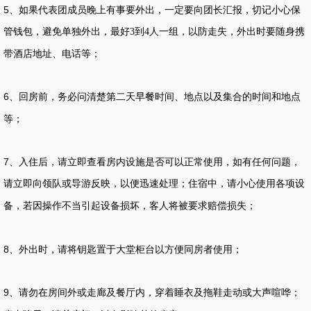
5
、如果代表团成员晚上有事要外出，一定要向团长汇报，切记小心保
管钱包，避免单独外出，最好
到
人一组，以防走失，外出时要随身携
3
4
带酒店地址、电话等；
6
、回房前，务必问清楚第二天早餐时间、地点以及集合的时间和地点
等；
7
、入住后，请立即查看房内设施是否可以正常使用，如有任何问题，
请立即向领队或导游反映，以便迅速处理；住宿中，请小心使用各项设
备，若因操作不当引起设备损坏，客人将被要求赔偿损失；
8
、外出时，请将钥匙置于大堂柜台以方便同房者使用；
9
、请勿在房间外或走廊及餐厅内，穿着睡衣及拖鞋走动或大声喧哗；