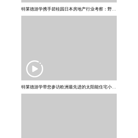
特莱德游学携手碧桂园日本房地产行业考察：野村不动产调研参访
特莱德游学带您参访欧洲最先进的太阳能住宅小区：德国弗莱堡“太阳船