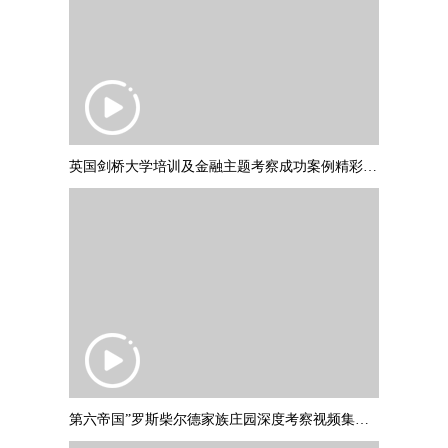
英国剑桥大学培训及金融主题考察成功案例精彩集锦 PART2
第六帝国”罗斯柴尔德家族庄园深度考察视频集锦，并与罗斯柴尔德爵士