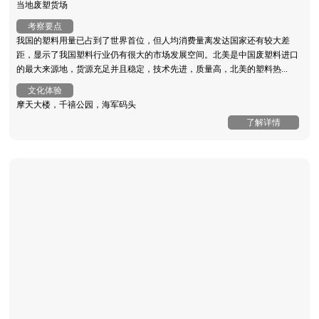
当地废塑货场
考察要点
我国的塑料用量已占到了世界首位，但人均消费量离发达国家还有较大差
距，显示了我国塑料行业仍有很大的市场发展空间。北美是中国废塑料进口
的最大来源地，货源充足并且稳定，技术先进，质量高，北美的塑料热...
文化体验
摩天大楼，千禧公园，海军码头
了解详情