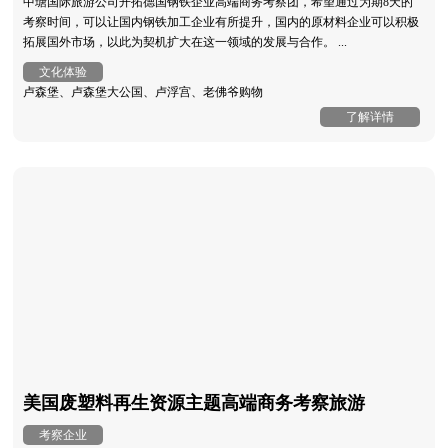
中瑭国际旅游公司开拓德国钢铁企业高端商务考察团，希望通过为期8天的
考察时间，可以让国内钢铁加工企业有所提升，国内的原材料企业可以积极
拓展国外市场，以此为契机扩大在这一领域的发展与合作。 ...
文化体验
卢森堡、卢森堡大公国、卢浮宫、老佛爷购物
了解详情
美国废塑料再生资源主题高端商务考察旅游
考察企业