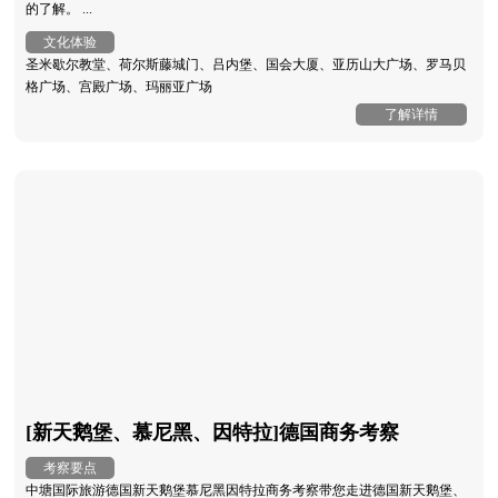
的了解。 ...
文化体验
圣米歇尔教堂、荷尔斯藤城门、吕内堡、国会大厦、亚历山大广场、罗马贝
格广场、宫殿广场、玛丽亚广场
了解详情
[新天鹅堡、慕尼黑、因特拉]德国商务考察
考察要点
中塘国际旅游德国新天鹅堡慕尼黑因特拉商务考察带您走进德国新天鹅堡、