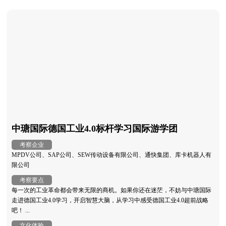
中瑭国际德国工业4.0标杆学习国际游学团
考察企业
MPDV公司、SAP公司、SEW传动设备有限公司、通快集团、库卡机器人有
限公司
考察要点
每一次的工业革命都会带来无限的商机。如果你还在迷茫，不妨与中瑭国际
走进德国工业4.0学习，开启智慧大脑，从学习中感受德国工业4.0超前战略
吧！ ...
文化体验