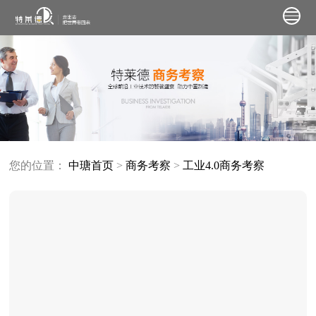
您的位置：
中瑭首页
>
商务考察
>
工业4.0商务考察