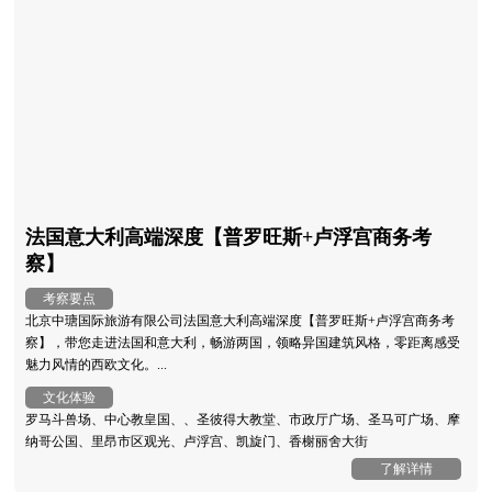
法国意大利高端深度【普罗旺斯+卢浮宫商务考
察】
考察要点
北京中瑭国际旅游有限公司法国意大利高端深度【普罗旺斯+卢浮宫商务考
察】，带您走进法国和意大利，畅游两国，领略异国建筑风格，零距离感受
魅力风情的西欧文化。...
文化体验
罗马斗兽场、中心教皇国、、圣彼得大教堂、市政厅广场、圣马可广场、摩
纳哥公国、里昂市区观光、卢浮宫、凯旋门、香榭丽舍大街
了解详情