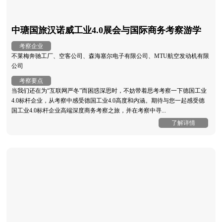
中瑭国旅汉诺威工业4.0展会与国际商务考察游学
考察企业
不莱梅奔驰工厂、空客公司、森海塞尔电子有限公司、MTU航空发动机有限
公司
考察要点
当我们还在为“互联网严冬”而困惑深思时，不妨带着思考考察一下德国工业
4.0标杆企业，从考察中感受德国工业4.0高度和内涵。期待与您一起感受德
国工业4.0标杆企业高端深度商务考察之旅，并在考察中寻...
了解详情