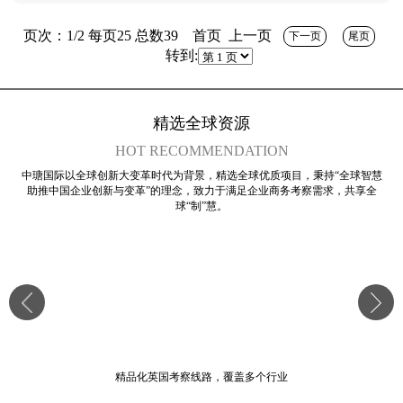
页次：1/2 每页25 总数39 首页 上一页
下一页
尾页
转到:
精选全球资源
HOT RECOMMENDATION
中瑭国际以全球创新大变革时代为背景，精选全球优质项目，秉持“全球智慧
助推中国企业创新与变革”的理念，致力于满足企业商务考察需求，共享全
球“制”慧。
精品化英国考察线路，覆盖多个行业