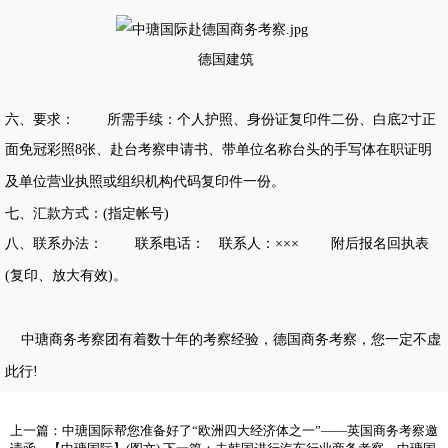
德国建筑
六、要求：
所需手续：个人护照、身份证复印件二份、白底
2寸正
面免冠彩照8张、赴台考察申请书、带单位名称台头的手写体在职证明
及单位营业执照或组织机构代码复印件一份。
七、汇款方式：
(指定帐号)
八、联系办法：
联系电话： 联系人：
××× 附后报名回执表
(复印、放大有效)
。
中瑭商务考察
团有着数十年的考察经验，德国商务考察，您一定不虚
此行
!
上一篇：
中瑭国际帮您准备好了“欧洲四大经济体之一”——英国商务考察邀