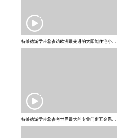
特莱德游学带您参访欧洲最先进的太阳能住宅小区：德国弗莱堡“太阳船
特莱德游学带您参考世界最大的专业门窗五金系统制作商：德国诺托集团