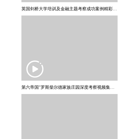
英国剑桥大学培训及金融主题考察成功案例精彩集锦 PART2
第六帝国”罗斯柴尔德家族庄园深度考察视频集锦，并与罗斯柴尔德爵士