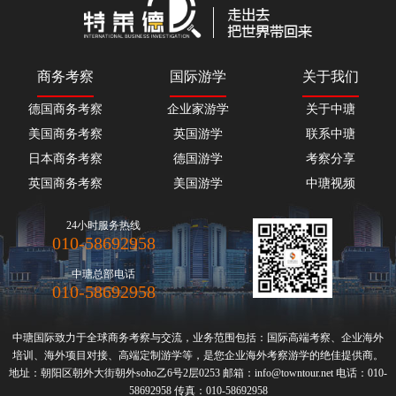
商务考察
国际游学
关于我们
德国商务考察
企业家游学
关于中瑭
美国商务考察
英国游学
联系中瑭
日本商务考察
德国游学
考察分享
英国商务考察
美国游学
中瑭视频
24小时服务热线
010-58692958
中瑭总部电话
010-58692958
中瑭国际致力于全球
商务考察
与交流，业务范围包括：国际高端
考察
、
企业海外
培训
、海外项目对接、高端定制游学等，是您企业
海外考察
游学的绝佳提供商。
地址：朝阳区朝外大街朝外soho乙6号2层0253 邮箱：info@towntour.net 电话：010-
58692958 传真：010-58692958