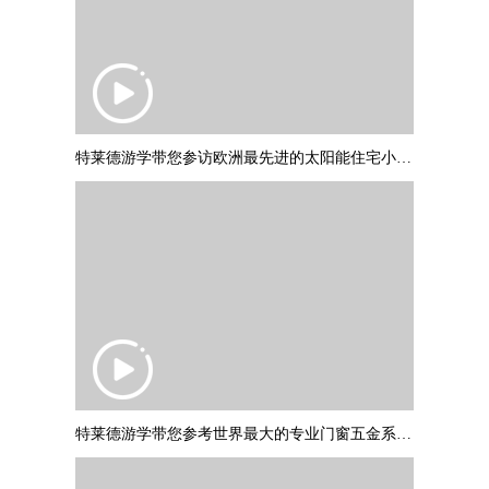
特莱德游学带您参访欧洲最先进的太阳能住宅小区：德国弗莱堡“太阳船
特莱德游学带您参考世界最大的专业门窗五金系统制作商：德国诺托集团