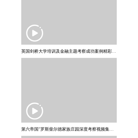
英国剑桥大学培训及金融主题考察成功案例精彩集锦 PART2
第六帝国”罗斯柴尔德家族庄园深度考察视频集锦，并与罗斯柴尔德爵士