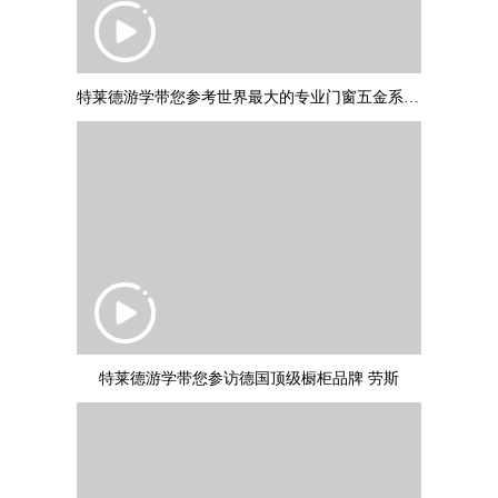
特莱德游学带您参考世界最大的专业门窗五金系统制作商：德国诺托集团
特莱德游学带您参访德国顶级橱柜品牌 劳斯