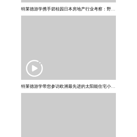
特莱德游学携手碧桂园日本房地产行业考察：野村不动产调研参访
特莱德游学带您参访欧洲最先进的太阳能住宅小区：德国弗莱堡“太阳船