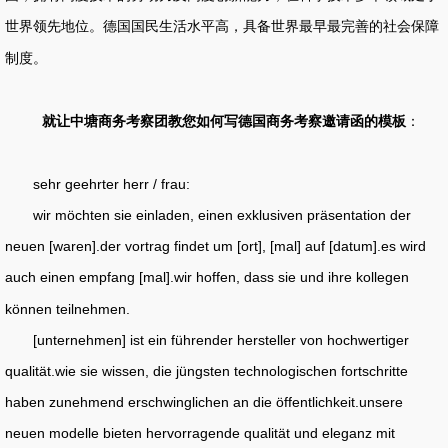
世界领先地位。德国国民生活水平高，具备世界最早最完善的社会保障
制度。
就让
团教您如何写德国商务考察邀请函的模板
：
中塘商务考察
sehr geehrter herr / frau:
wir möchten sie einladen, einen exklusiven präsentation der
neuen [waren].der vortrag findet um [ort], [mal] auf [datum].es wird
auch einen empfang [mal].wir hoffen, dass sie und ihre kollegen
können teilnehmen.
[unternehmen] ist ein führender hersteller von hochwertiger
qualität.wie sie wissen, die jüngsten technologischen fortschritte
haben zunehmend erschwinglichen an die öffentlichkeit.unsere
neuen modelle bieten hervorragende qualität und eleganz mit