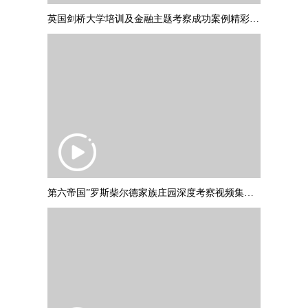
英国剑桥大学培训及金融主题考察成功案例精彩集锦 PART2
第六帝国”罗斯柴尔德家族庄园深度考察视频集锦，并与罗斯柴尔德爵士