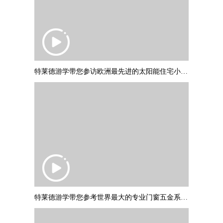
特莱德游学带您参访欧洲最先进的太阳能住宅小区：德国弗莱堡“太阳船
特莱德游学带您参考世界最大的专业门窗五金系统制作商：德国诺托集团