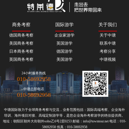
商务考察
国际游学
关于我们
德国商务考察
企业家游学
关于中瑭
美国商务考察
英国游学
联系中瑭
日本商务考察
德国游学
考察分享
英国商务考察
美国游学
中瑭视频
24小时服务热线
010-58692958
中瑭总部电话
010-58692958
中瑭国际致力于全球
商务考察
与交流，业务范围包括：国际高端
考察
、
企业海外
培训
、海外项目对接、高端定制游学等，是您企业
海外考察
游学的绝佳提供商。
地址：朝阳区朝外大街朝外soho乙6号2层0253 邮箱：info@towntour.net 电话：010-
58692958 传真：010-58692958