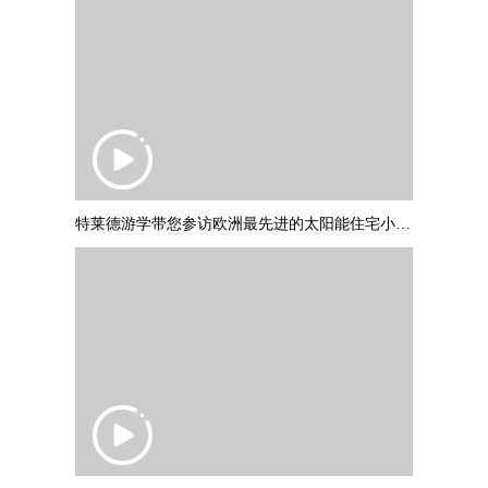
特莱德游学带您参访欧洲最先进的太阳能住宅小区：德国弗莱堡“太阳船