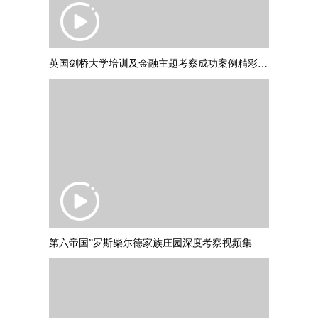
英国剑桥大学培训及金融主题考察成功案例精彩集锦 PART2
第六帝国”罗斯柴尔德家族庄园深度考察视频集锦，并与罗斯柴尔德爵士