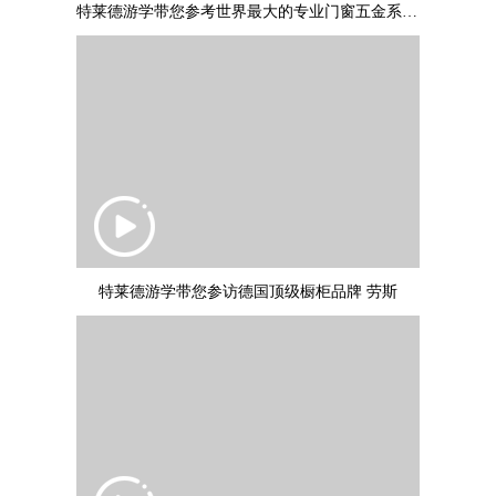
特莱德游学带您参考世界最大的专业门窗五金系统制作商：德国诺托集团
特莱德游学带您参访德国顶级橱柜品牌 劳斯