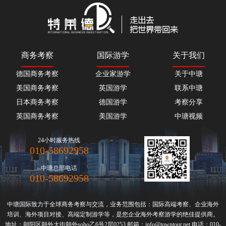
商务考察
国际游学
关于我们
德国商务考察
企业家游学
关于中瑭
美国商务考察
英国游学
联系中瑭
日本商务考察
德国游学
考察分享
英国商务考察
美国游学
中瑭视频
24小时服务热线
010-58692958
中瑭总部电话
010-58692958
中瑭国际致力于全球
商务考察
与交流，业务范围包括：国际高端
考察
、
企业海外
培训
、海外项目对接、高端定制游学等，是您企业
海外考察
游学的绝佳提供商。
地址：朝阳区朝外大街朝外soho乙6号2层0253 邮箱：info@towntour.net 电话：010-