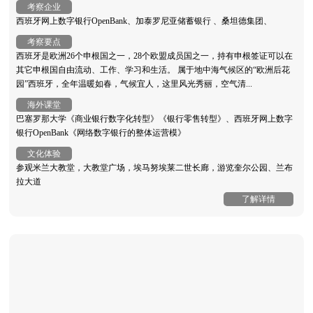
考察企业
西班牙网上数字银行OpenBank、加泰罗尼亚储蓄银行 、桑坦德集团、
考察要点
西班牙是欧洲26个申根国之一，28个欧盟成员国之一，持有申根签证可以在
其它申根国自由流动、工作、学习和生活。 属于地中海气候区的“欧洲后花
园”西班牙，全年温暖如春，气候宜人，这里风光秀丽，空气清...
海外课堂
巴塞罗那大学《商业银行数字化转型》《银行零售转型》、西班牙网上数字
银行OpenBank《网络数字银行的整体运营模》
文化体验
参观米兰大教堂，大教堂广场，埃马努埃莱二世长廊，游览奎尔公园、兰布
拉大道
了解详情