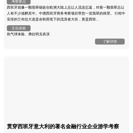
考察要点
西班牙就像一颗翡翠镶嵌在欧洲大陆上总让人流连忘返，对着一颗翡翠总让
人有不少迷醉其中。中瑭西班牙商务考察项目带您一览翡翠的殊荣。 行程中
安排的兰布拉大道是余秋雨笔下的流浪者大街，更是西班...
文化体验
热气球体验、弗拉明戈表演
了解详情
贯穿西班牙意大利的著名金融行业企业游学考察