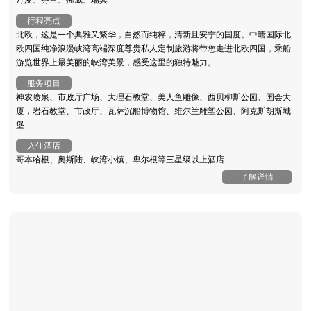
丹麦、芬兰、挪威、瑞典
行程亮点
北欧，这是一个典雅又繁华，自然而纯粹，清新且安宁的国度。中瑭国际北
欧四国纯净浪漫峡湾高端深度尊贵私人定制旅游将带您走进北欧四国，乘船
游览世界上最美丽的峡湾美景，感受这里的独特魅力。...
服务项目
神农喷泉、市政厅广场、大理石教堂、美人鱼雕像、西贝柳斯公园、国会大
厦，岩石教堂、市政厅、瓦萨沉船博物馆、维尔兰雕塑公园、阿克斯胡斯城
堡
入住酒店
哥本哈根、奥斯陆、峡湾小镇、卑尔根等三星级以上酒店
了解详情