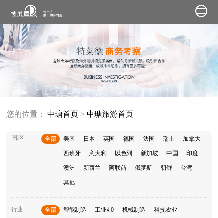
您的位置：
中瑭首页
>
中瑭旅游首页
国/区
全部
美国
日本
英国
德国
法国
瑞士
加拿大
西班牙
意大利
以色列
新加坡
中国
印度
澳洲
新西兰
阿联酋
俄罗斯
朝鲜
台湾
其他
行业
全部
智能制造
工业4.0
机械制造
科技农业