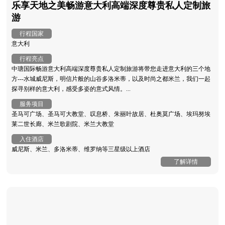
乐享天地之美畅游意大利高端深度尊贵私人定制旅
游
行程国家
意大利
行程亮点
中瑭国际畅游意大利高端深度尊贵私人定制旅游将带您走进意大利的三个地
方---水城威尼斯，明信片般的山谷多洛米蒂，以及时尚之都米兰，我们一起
探寻别样的意大利，感受多姿的意式风情。...
服务项目
圣马可广场、圣马可大教堂、叹息桥、朱丽叶故居、杜奥莫广场、埃玛努埃
莱二世长廊、米兰歌剧院、米兰大教堂
入住酒店
威尼斯、米兰、多洛米蒂、维罗纳等三星级以上酒店
了解详情