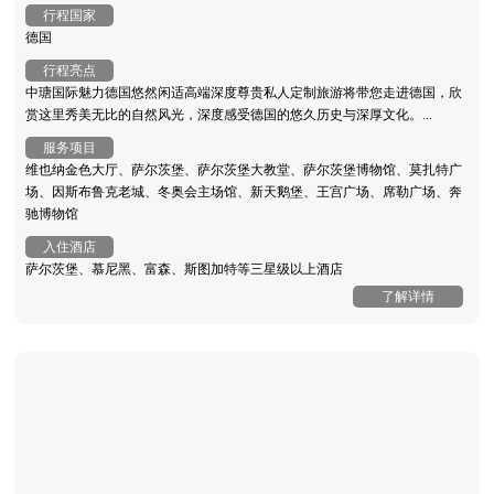
行程国家
德国
行程亮点
中瑭国际魅力德国悠然闲适高端深度尊贵私人定制旅游将带您走进德国，欣
赏这里秀美无比的自然风光，深度感受德国的悠久历史与深厚文化。...
服务项目
维也纳金色大厅、萨尔茨堡、萨尔茨堡大教堂、萨尔茨堡博物馆、莫扎特广
场、因斯布鲁克老城、冬奥会主场馆、新天鹅堡、王宫广场、席勒广场、奔
驰博物馆
入住酒店
萨尔茨堡、慕尼黑、富森、斯图加特等三星级以上酒店
了解详情