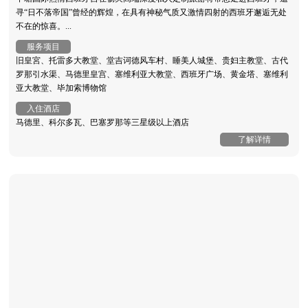
寻“日不落帝国”曾经的辉煌，在具有神秘气质又激情四射的西班牙邂逅无处
不在的惊喜。...
服务项目
旧皇宮、托雷多大教堂、堂吉诃德风车村、睡美人城堡、贵妇主教堂、古代
罗那引水渠、马德里皇宫、塞维利亚大教堂、西班牙广场、黄金塔、塞维利
亚大教堂、毕加索博物馆
入住酒店
马德里、科尔多瓦、巴塞罗那等三星级以上酒店
了解详情