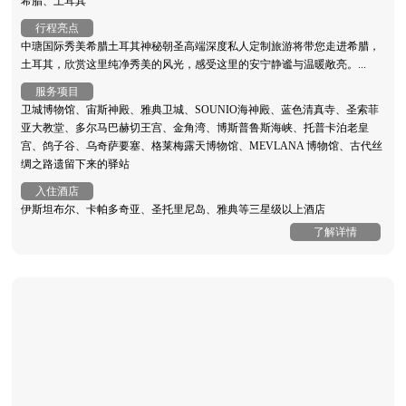
希腊、土耳其
行程亮点
中瑭国际秀美希腊土耳其神秘朝圣高端深度私人定制旅游将带您走进希腊，
土耳其，欣赏这里纯净秀美的风光，感受这里的安宁静谧与温暖敞亮。...
服务项目
卫城博物馆、宙斯神殿、雅典卫城、SOUNIO海神殿、蓝色清真寺、圣索菲
亚大教堂、多尔马巴赫切王宫、金角湾、博斯普鲁斯海峡、托普卡泊老皇
宫、鸽子谷、乌奇萨要塞、格莱梅露天博物馆、MEVLANA 博物馆、古代丝
绸之路遗留下来的驿站
入住酒店
伊斯坦布尔、卡帕多奇亚、圣托里尼岛、雅典等三星级以上酒店
了解详情