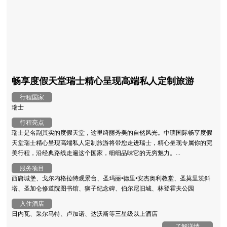
畅享度假天堂瑞士精心呈现高端私人定制旅游
行程国家
瑞士
行程亮点
瑞士是名副其实的度假天堂，这里绮丽秀美的自然风光。中瑭国际畅享度假
天堂瑞士精心呈现高端私人定制旅游将带您走进瑞士，精心呈现专属你的完
美行程，沿经典路线走遍这个国家，细细品味它的无穷魅力。...
服务项目
西庸城堡、戈尔内格拉特观景台、圣玛丽•德里•安杰奥利教堂、圣莫里茨斜
塔、圣加仑修道院图书馆、狮子纪念碑、伯尔尼旧城、林登霍夫公园
入住酒店
日内瓦、采尔马特、卢加诺、达沃斯等三星级以上酒店
了解详情