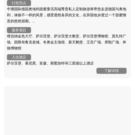
行程亮点
中瑭国际德国奥地利甜蜜童话高端尊贵私人定制旅游将带您走进德国与奥地
利，体验不一样的风景，感受迥然各异的文化，在异国他乡度过一个甜蜜惬
意的悠然假期。...
服务项目
维也纳金色大厅、萨尔茨堡、萨尔茨堡大教堂、萨尔茨堡博物馆、莫扎特广
场、因斯布鲁克老城、冬奥会主场馆、新天鹅堡、王宫广场、席勒广场、奔
驰博物馆
入住酒店
萨尔茨堡、慕尼黑、富森、斯图加特等三星级以上酒店
了解详情