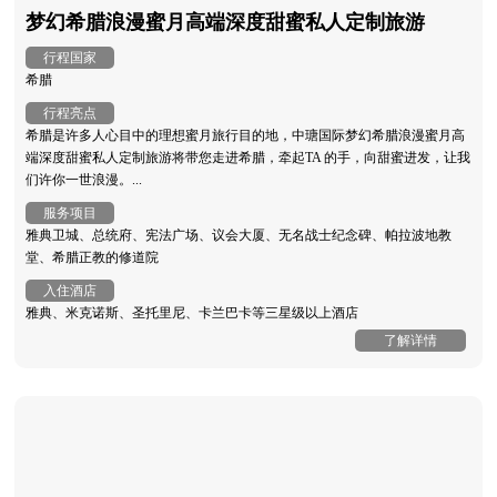
梦幻希腊浪漫蜜月高端深度甜蜜私人定制旅游
行程国家
希腊
行程亮点
希腊是许多人心目中的理想蜜月旅行目的地，中瑭国际梦幻希腊浪漫蜜月高
端深度甜蜜私人定制旅游将带您走进希腊，牵起TA 的手，向甜蜜进发，让我
们许你一世浪漫。...
服务项目
雅典卫城、总统府、宪法广场、议会大厦、无名战士纪念碑、帕拉波地教
堂、希腊正教的修道院
入住酒店
雅典、米克诺斯、圣托里尼、卡兰巴卡等三星级以上酒店
了解详情