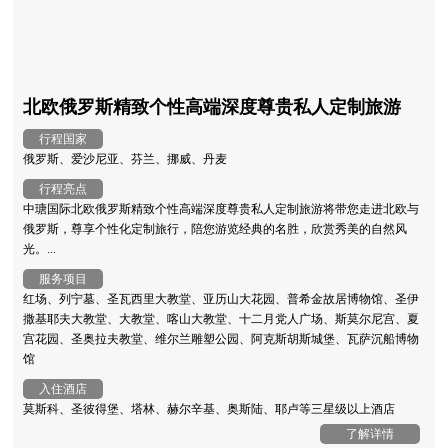
北欧俄罗斯精致个性高端深度尊贵私人定制旅游
行程国家
俄罗斯、爱沙尼亚、芬兰、挪威、丹麦
行程亮点
中瑭国际北欧俄罗斯精致个性高端深度尊贵私人定制旅游将带您走进北欧与
俄罗斯，尊享个性化定制旅行，陪您游览经典的名胜，欣赏秀美的自然风
光。...
服务项目
红场、列宁墓、圣瓦西里大教堂、亚历山大花园、普希金故居博物馆、圣伊
撒基耶夫大教堂、大教堂、喀山大教堂、十二月党人广场、斯莫尔尼宫、夏
宫花园、圣奥拉夫教堂、维尔兰雕塑公园、阿克斯胡斯城堡、瓦萨沉船博物
馆
入住酒店
莫斯科、圣彼得堡、塔林、赫尔辛基、奥斯陆、耶卢等三星级以上酒店
了解详情