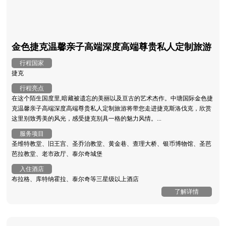
金色捷克温馨亲子高端深度高端尊贵私人定制旅游
行程国家
捷克
行程亮点
在这个陌生国度里,暗藏被遗忘的美丽以及亘古的艺术杰作。中瑭国际金色捷
克温馨亲子高端深度高端尊贵私人定制旅游将带您走进捷克斯洛伐克，欣赏
这里别致秀美的风光，感受捷克别具一格的魅力风情。...
服务项目
圣维特教堂、旧王宫、圣乔治教堂、黄金巷、查理大桥、银币博物馆、圣芭
芭拉教堂、老市政厅、泰尔奇城堡
入住酒店
布拉格、库特纳霍拉、泰尔奇等三星级以上酒店
了解详情