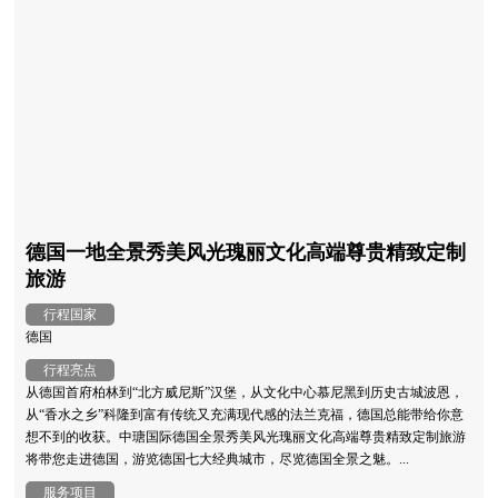
德国一地全景秀美风光瑰丽文化高端尊贵精致定制
旅游
行程国家
德国
行程亮点
从德国首府柏林到“北方威尼斯”汉堡，从文化中心慕尼黑到历史古城波恩，
从“香水之乡”科隆到富有传统又充满现代感的法兰克福，德国总能带给你意
想不到的收获。中瑭国际德国全景秀美风光瑰丽文化高端尊贵精致定制旅游
将带您走进德国，游览德国七大经典城市，尽览德国全景之魅。...
服务项目