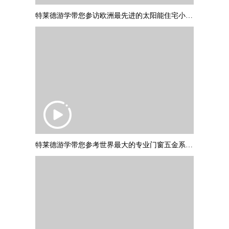
特莱德游学带您参访欧洲最先进的太阳能住宅小区：德国弗莱堡“太阳船
特莱德游学带您参考世界最大的专业门窗五金系统制作商：德国诺托集团