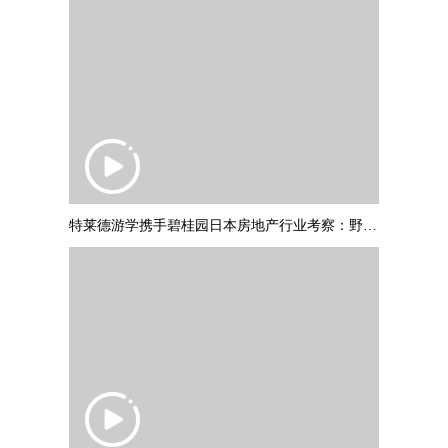
特莱德游学携手碧桂园日本房地产行业考察：野村不动产调研参访