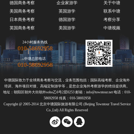
德国商务考察
企业家游学
关于中瑭
美国商务考察
英国游学
联系中瑭
日本商务考察
德国游学
考察分享
英国商务考察
美国游学
中瑭视频
24小时服务热线
010-58692958
中瑭总部电话
010-58692958
中瑭国际致力于全球
商务考察
与交流，业务范围包括：国际高端
考察
、
企业海外
培训
、海外项目对接、高端定制游学等，是您企业
海外考察
游学的绝佳提供商。
地址：朝阳区朝外大街朝外soho乙6号2层0253 邮箱：info@towntour.net 电话：010-
58692958 传真：010-58692958
Copyright @ 2005-2014 北京中瑭国际旅游有限公司 (Beijing Towntour Travel Service
Co.,Ltd) All Rights Reserved