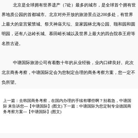
北京是全球拥有世界遗产（
处）最多的城市，是全球首个拥有世
7
界地质公园的首都城市。北京对外开放的旅游景点达
多处，有世界
200
上最大的皇宫紫禁城、祭天神庙天坛、皇家园林北海公园、颐和园和圆
明园，还有八达岭长城、慕田峪长城以及世界上最大的四合院恭王府等
名胜古迹。
中瑭国际旅游公司有着数十年的从业经验，业内口碑良好。此次
北京商务考察，中瑭国际定会为您制定合理的
商务考察方案
，您一定不
负所望。
上一篇：
去韩国商务考察，在国内办理的手续有哪些啊？别着急，中瑭国
际 来告诉您---【中瑭国际】(图文)
下一篇：
中瑭国际为您定制专业德国商
务考察方案---【中瑭国际】(图文)