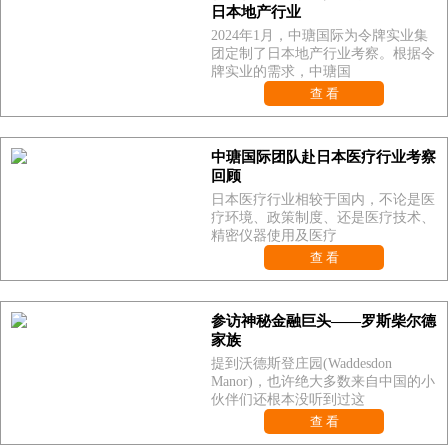
日本地产行业
2024年1月，中瑭国际为令牌实业集
团定制了日本地产行业考察。根据令
牌实业的需求，中瑭国
查 看
中瑭国际团队赴日本医疗行业考察
回顾
日本医疗行业相较于国内，不论是医
疗环境、政策制度、还是医疗技术、
精密仪器使用及医疗
查 看
参访神秘金融巨头——罗斯柴尔德
家族
提到沃德斯登庄园(Waddesdon
Manor)，也许绝大多数来自中国的小
伙伴们还根本没听到过这
查 看