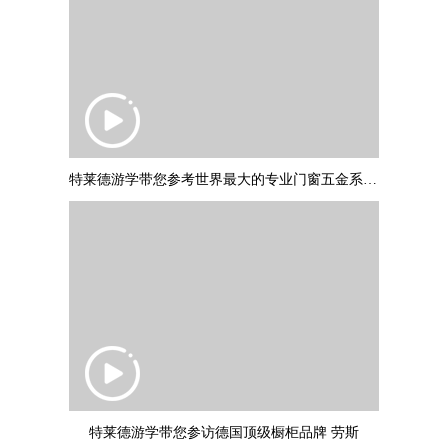
特莱德游学带您参考世界最大的专业门窗五金系统制作商：德国诺托集团
特莱德游学带您参访德国顶级橱柜品牌 劳斯