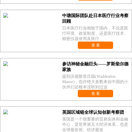
中瑭国际团队赴日本医疗行业考察
回顾
日本医疗行业相较于国内，不论是医
疗环境、政策制度、还是医疗技术、
精密仪器使用及医疗
查 看
参访神秘金融巨头——罗斯柴尔德
家族
提到沃德斯登庄园(Waddesdon
Manor)，也许绝大多数来自中国的小
伙伴们还根本没听到过这
查 看
英国区域链全球认知创新考察团
英国是一个很重要的贸易实体和金融
中心，是世界第五大经济体系，也是
全球最富裕、经济最发