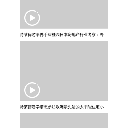
特莱德游学携手碧桂园日本房地产行业考察：野村不动产调研参访
特莱德游学带您参访欧洲最先进的太阳能住宅小区：德国弗莱堡“太阳船