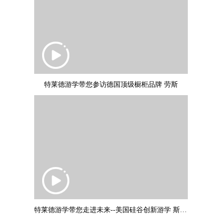
特莱德游学带您参访德国顶级橱柜品牌 劳斯
特莱德游学带您走进未来--美国硅谷创新游学 斯坦福大学：叶教授专题