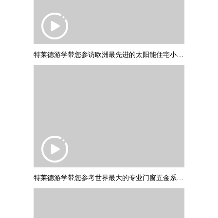
特莱德游学带您参访欧洲最先进的太阳能住宅小区：德国弗莱堡“太阳船
特莱德游学带您参考世界最大的专业门窗五金系统制作商：德国诺托集团