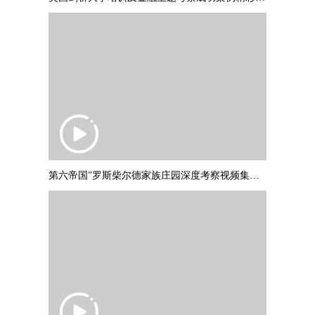
第六帝国”罗斯柴尔德家族庄园深度考察视频集锦，并与罗斯柴尔德爵士