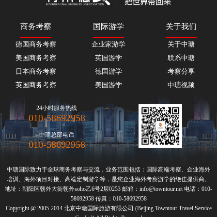
商务考察
国际游学
关于我们
德国商务考察
企业家游学
关于中瑭
美国商务考察
英国游学
联系中瑭
日本商务考察
德国游学
考察分享
英国商务考察
美国游学
中瑭视频
24小时服务热线
010-58692958
中瑭总部电话
010-58692958
中瑭国际致力于全球
商务考察
与交流，业务范围包括：国际高端
考察
、
企业海外
培训
、海外项目对接、高端定制游学等，是您企业
海外考察
游学的绝佳提供商。
地址：朝阳区朝外大街朝外soho乙6号2层0253 邮箱：info@towntour.net 电话：010-
58692958 传真：010-58692958
Copyright @ 2005-2014 北京中瑭国际旅游有限公司 (Beijing Towntour Travel Service