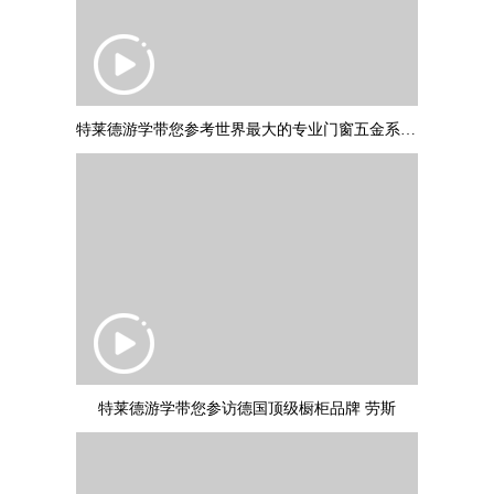
特莱德游学带您参考世界最大的专业门窗五金系统制作商：德国诺托集团
特莱德游学带您参访德国顶级橱柜品牌 劳斯