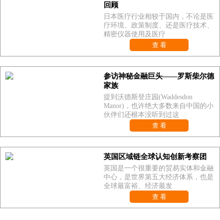
回顾
日本医疗行业相较于国内，不论是医
疗环境、政策制度、还是医疗技术、
精密仪器使用及医疗
查 看
参访神秘金融巨头——罗斯柴尔德
家族
提到沃德斯登庄园(Waddesdon
Manor)，也许绝大多数来自中国的小
伙伴们还根本没听到过这
查 看
英国区域链全球认知创新考察团
英国是一个很重要的贸易实体和金融
中心，是世界第五大经济体系，也是
全球最富裕、经济最发
查 看