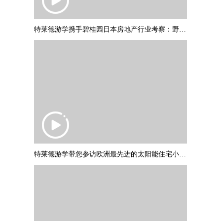
特莱德游学携手碧桂园日本房地产行业考察：野村不动产调研参访
特莱德游学带您参访欧洲最先进的太阳能住宅小区：德国弗莱堡“太阳船