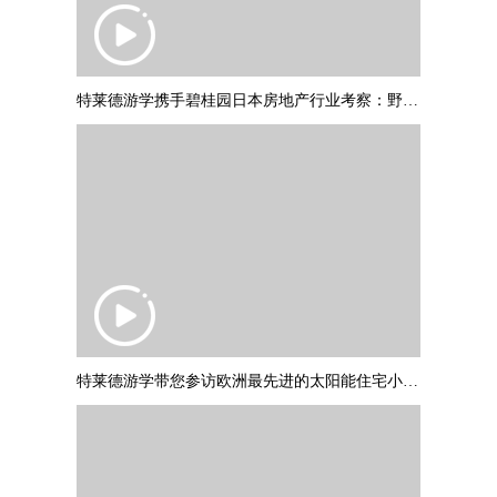
特莱德游学携手碧桂园日本房地产行业考察：野村不动产调研参访
特莱德游学带您参访欧洲最先进的太阳能住宅小区：德国弗莱堡“太阳船