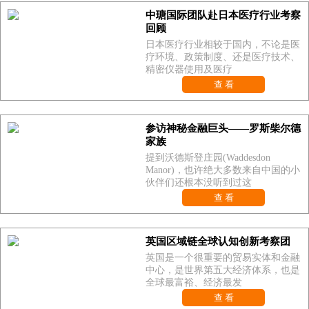
中瑭国际团队赴日本医疗行业考察
回顾
日本医疗行业相较于国内，不论是医
疗环境、政策制度、还是医疗技术、
精密仪器使用及医疗
查 看
参访神秘金融巨头——罗斯柴尔德
家族
提到沃德斯登庄园(Waddesdon
Manor)，也许绝大多数来自中国的小
伙伴们还根本没听到过这
查 看
英国区域链全球认知创新考察团
英国是一个很重要的贸易实体和金融
中心，是世界第五大经济体系，也是
全球最富裕、经济最发
查 看