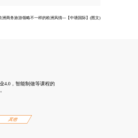
欧洲商务旅游领略不一样的欧洲风情---【中瑭国际】(图文)
4.0，智能制做等课程的
。
其他