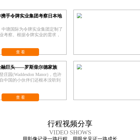
学携手令牌实业集团考察日本地
1月，中瑭国际为令牌实业集团定制了
业考察。根据令牌实业的需求，
查 看
金融巨头——罗斯柴尔德家族
园(Waddesdon Manor)，也许
自中国的小伙伴们还根本没听到
查 看
行程视频分享
VIDEO SHOWS
用影像记录一路行程，用眼光见证一路成长