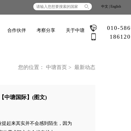
中文
|
English
010-58
合作伙伴
考察分享
关于中瑭
186120
您的位置：
中瑭首页
>
最新动态
【中瑭国际】(图文)
业提起来其实并不会感到陌生，因为