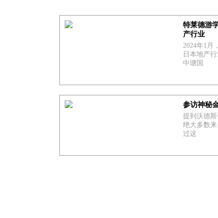
特莱德游
产行业
2024年
日本地产行
中瑭国
参访神秘
提到沃德斯登庄
绝大多数来
过这